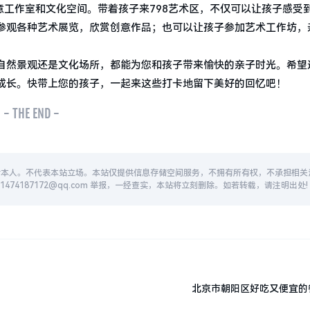
意工作室和文化空间。带着孩子来798艺术区，不仅可以让孩子感受
参观各种艺术展览，欣赏创意作品；也可以让孩子参加艺术工作坊，
自然景观还是文化场所，都能为您和孩子带来愉快的亲子时光。希望
成长。快带上您的孩子，一起来这些打卡地留下美好的回忆吧！
- THE END -
者本人。不代表本站立场。本站仅提供信息存储空间服务，不拥有所有权，不承担相关
74187172@qq.com 举报，一经查实，本站将立刻删除。如若转载，请注明出处!
北京市朝阳区好吃又便宜的