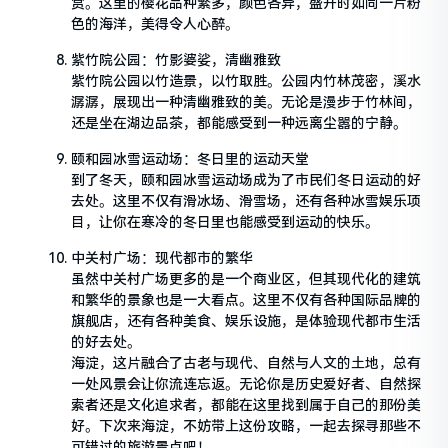
赏。这里的樱花品种繁多，颜色各异，盛开时如同一片粉
色的海洋，美得令人心醉。
紫竹院公园：竹影婆娑，清幽雅致
紫竹院公园以竹造景，以竹取胜。公园内竹林茂密，溪水
潺潺，展现出一种清幽雅致的美。无论是漫步于竹林间，
还是坐在湖边品茶，都能感受到一种远离尘嚣的宁静。
颐和园冰雪运动场：冬日里的运动天堂
到了冬天，颐和园冰雪运动场成为了市民们冬日运动的好
去处。这里不仅有滑冰场、滑雪场，还有各种冰雪娱乐项
目，让你在寒冷的冬日里也能感受到运动的快乐。
中关村广场：现代都市的繁华
虽然中关村广场更多的是一个商业区，但其现代化的建筑
和繁华的景象也是一大看点。这里不仅有各种国际品牌的
旗舰店，还有各种美食、娱乐设施，是体验现代都市生活
的好去处。
海淀，这片融合了古老与现代、自然与人文的土地，总有
一处风景会让你流连忘返。无论你是历史爱好者、自然探
索者还是文化追求者，都能在这里找到属于自己的那份美
好。下次来海淀，不妨带上这份攻略，一起去探寻那些不
可错过的旅游景点吧！