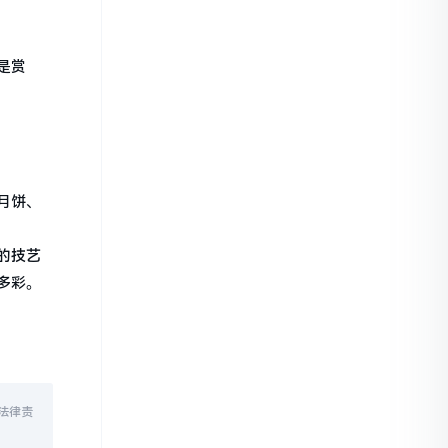
是赏
月饼、
的技艺
多彩。
法律责