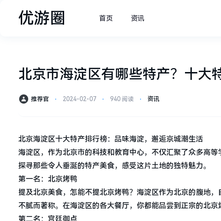
优游圈
首页
资讯
北京市海淀区有哪些特产？十大
推荐官
⋅
2024-02-07
⋅
940 阅读
⋅
资讯
北京海淀区十大特产排行榜：品味海淀，邂逅京城潮生活
海淀区，作为北京市的科技和教育中心，不仅汇聚了众多高等
探寻那些令人垂涎的特产美食，感受这片土地的独特魅力。
第一名：北京烤鸭
提及北京美食，怎能不提北京烤鸭？海淀区作为北京的腹地，
不腻而著称。在海淀区的各大餐厅，你都能品尝到正宗的北京
第二名：宫廷御点