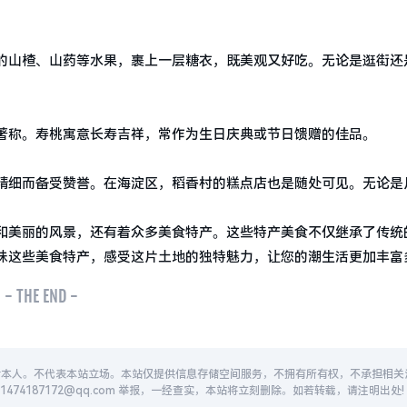
的山楂、山药等水果，裹上一层糖衣，既美观又好吃。无论是逛街还
著称。寿桃寓意长寿吉祥，常作为生日庆典或节日馈赠的佳品。
精细而备受赞誉。在海淀区，稻香村的糕点店也是随处可见。无论是
和美丽的风景，还有着众多美食特产。这些特产美食不仅继承了传统
味这些美食特产，感受这片土地的独特魅力，让您的潮生活更加丰富
- THE END -
者本人。不代表本站立场。本站仅提供信息存储空间服务，不拥有所有权，不承担相关
74187172@qq.com 举报，一经查实，本站将立刻删除。如若转载，请注明出处!