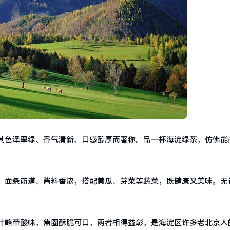
其色泽翠绿、香气清新、口感醇厚而著称。品一杯海淀绿茶，仿佛能
。面条筋道、酱料香浓，搭配黄瓜、芽菜等蔬菜，既健康又美味。无
汁略带酸味，焦圈酥脆可口，两者相得益彰，是海淀区许多老北京人