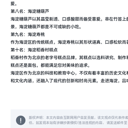
爱。
第八名：海淀糖葫芦
海淀糖葫芦以其晶莹剔透、口感酸甜而备受喜爱。串在竹签上
景，海淀糖葫芦都是不可或缺的小吃。
第九名：海淀寿桃
作为海淀区的传统糕点，海淀寿桃以其形状逼真、口感松软而
第十名：海淀稻香村糕点
稻香村作为北京的老字号糕点品牌，其糕点以选料讲究、制作
糕点还是面包，都能满足您对美味的追求。
海淀区作为北京的科技和教育中心，不仅有着丰富的历史文化
和文化内涵，还融入了现代的创新和时尚元素。走进海淀，品
版权声明：本文内容由互联网用户自发贡献，该文观点仅代表作
任。如发现本站有涉嫌抄袭侵权/违法违规的内容， 请发送邮件至 14