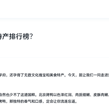
特产排行榜？
学府，还孕育了无数文化瑰宝和美食特产。今天，就让我们一同走进
自然也少不了这道国粹。北京烤鸭以色泽红润、肉质细嫩、皮酥肉嫩
烤鸭，那独特的香气和口感，定会让你流连忘返。