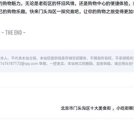
的购物魅力。无论是老街区的怀旧风情，还是购物中心的便捷体验，
己的购物乐趣。快来门头沟区一探究竟吧，让你的购物之旅变得更加
- THE END -
者本人。不代表本站立场。本站仅提供信息存储空间服务，不拥有所有权，不承担相关
74187172@qq.com 举报，一经查实，本站将立刻删除。如若转载，请注明出处!
北京市门头沟区十大美食街 ，小吃街哪