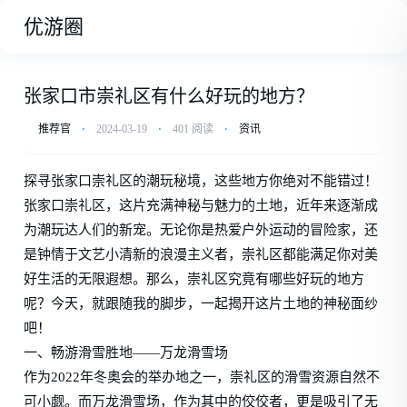
优游圈
张家口市崇礼区有什么好玩的地方？
推荐官
⋅
2024-03-19
⋅
401 阅读
⋅
资讯
探寻张家口崇礼区的潮玩秘境，这些地方你绝对不能错过！
张家口崇礼区，这片充满神秘与魅力的土地，近年来逐渐成
为潮玩达人们的新宠。无论你是热爱户外运动的冒险家，还
是钟情于文艺小清新的浪漫主义者，崇礼区都能满足你对美
好生活的无限遐想。那么，崇礼区究竟有哪些好玩的地方
呢？今天，就跟随我的脚步，一起揭开这片土地的神秘面纱
吧！
一、畅游滑雪胜地——万龙滑雪场
作为2022年冬奥会的举办地之一，崇礼区的滑雪资源自然不
可小觑。而万龙滑雪场，作为其中的佼佼者，更是吸引了无