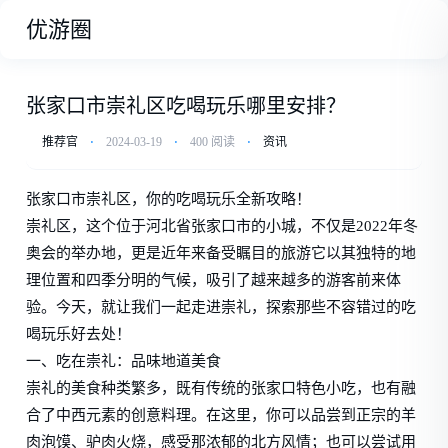
优游圈
张家口市崇礼区吃喝玩乐哪里安排？
推荐官
⋅
2024-03-19
⋅
400 阅读
⋅
资讯
张家口市崇礼区，你的吃喝玩乐全新攻略！
崇礼区，这个位于河北省张家口市的小城，不仅是2022年冬
奥会的举办地，更是近年来备受瞩目的旅游它以其独特的地
理位置和四季分明的气候，吸引了越来越多的游客前来体
验。今天，就让我们一起走进崇礼，探索那些不容错过的吃
喝玩乐好去处！
一、吃在崇礼：品味地道美食
崇礼的美食种类繁多，既有传统的张家口特色小吃，也有融
合了中西元素的创意料理。在这里，你可以品尝到正宗的羊
肉泡馍、驴肉火烧，感受那浓郁的北方风情；也可以尝试用