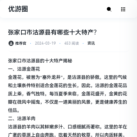
优游圈
张家口市沽源县有哪些十大特产？
推荐官
⋅
2024-03-19
⋅
453 阅读
⋅
资讯
张家口市沽源县的十大特产揭秘
一、沽源金莲花
金莲花，被誉为“塞外龙井”，是沽源县的骄傲。这里的气候
和土壤条件特别适合金莲花的生长，因此，沽源的金莲花品
质上乘，香气独特。每当夏季来临，金莲花盛开，金黄的花
瓣在微风中摇曳，不仅是一道美丽的风景，更是健康养生的
佳品。
二、沽源羊肉
沽源县的羊肉以其鲜嫩多汁、口感细腻而著称。这里的羊在
广袤的草原上自由奔跑，吃着天然的牧草，所以肉质鲜美，