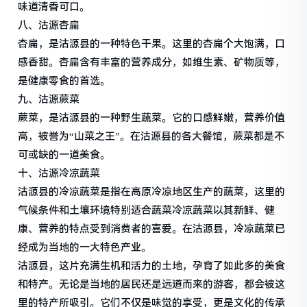
味道清香可口。
八、沽源杏扁
杏扁，是沽源县的一种特色干果。这里的杏扁个大饱满，口
感香甜。杏扁含有丰富的营养成分，如维生素、矿物质等，
是健康零食的首选。
九、沽源蕨菜
蕨菜，是沽源县的一种野生蔬菜。它的口感鲜嫩，营养价值
高，被誉为“山菜之王”。在沽源县的各大餐馆，蕨菜都是不
可或缺的一道美食。
十、沽源冷凉蔬菜
沽源县的冷凉蔬菜是指在高原冷凉地区生产的蔬菜，这里的
气候条件和土壤环境特别适合蔬菜冷凉蔬菜以其新鲜、健
康、营养的特点受到消费者的喜爱。在沽源县，冷凉蔬菜已
经成为当地的一大特色产业。
沽源县，这片充满生机和活力的土地，孕育了如此多的美食
和特产。无论是当地的居民还是远道而来的游客，都会被这
里的特产所吸引。它们不仅是味觉的享受，更是文化的传承