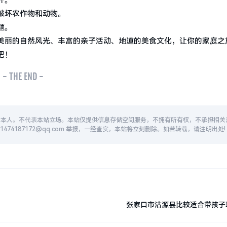
外。
破坏农作物和动物。
题。
美丽的自然风光、丰富的亲子活动、地道的美食文化，让你的家庭之
吧！
- THE END -
者本人。不代表本站立场。本站仅提供信息存储空间服务，不拥有所有权，不承担相关
74187172@qq.com 举报，一经查实，本站将立刻删除。如若转载，请注明出处!
张家口市沽源县比较适合带孩子