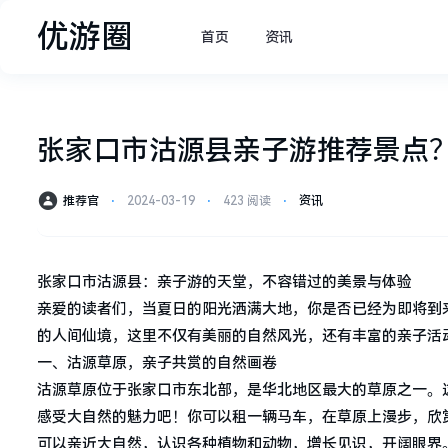
优游圈
首页
资讯
张家口市沽源县亲子游推荐景点
推荐官
⋅
2024-03-19
⋅
423 阅读
⋅
资讯
张家口市沽源县：亲子游的天堂，不容错过的美景与体验
亲爱的读者们，当夏日的阳光洒满大地，你是否已经为即将到
的人间仙境，这里不仅有美丽的自然风光，还有丰富的亲子活
一、沽源草原，亲子共赏的自然画卷
沽源草原位于张家口市东北部，是华北地区最大的草原之一。
感受大自然的魅力吧！你可以租一辆马车，在草原上漫步，欣
可以亲近大自然，认识各种植物和动物，增长见识，开阔眼界