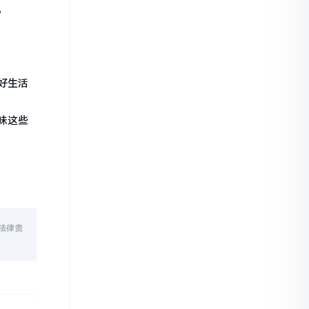
。
好生活
味这些
法律责