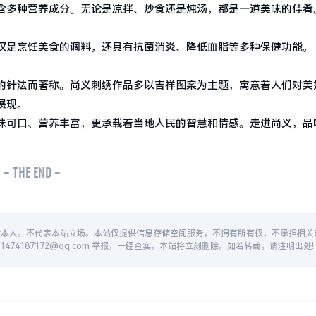
含多种营养成分。无论是凉拌、炒食还是炖汤，都是一道美味的佳肴
仅是烹饪美食的调料，还具有抗菌消炎、降低血脂等多种保健功能。
的针法而著称。尚义刺绣作品多以吉祥图案为主题，寓意着人们对美
展现。
味可口、营养丰富，更承载着当地人民的智慧和情感。走进尚义，品
- THE END -
者本人。不代表本站立场。本站仅提供信息存储空间服务，不拥有所有权，不承担相关
74187172@qq.com 举报，一经查实，本站将立刻删除。如若转载，请注明出处!