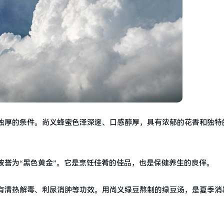
独厚的条件。尚义蜂蜜色泽深邃、口感醇厚，具有浓郁的花香和独特
被誉为“黑色黄金”。它是烹饪佳肴的佳品，也是保健养生的良伴。
有清热解毒、利尿消肿等功效。用尚义绿豆熬制的绿豆汤，是夏季消