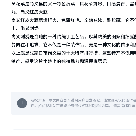
黄花菜是尚义县的又一特色蔬菜，其花朵鲜嫩、口感清香，富
九、尚义红皮大蒜
尚义红皮大蒜蒜瓣肥大、色泽鲜艳，辛辣味浓、耐贮藏。它不
十、尚义刺绣
尚义刺绣是当地的一种传统手工艺品，以其精美的图案和细腻
的向往和追求。它不仅是一种装饰品，更是一种文化的传承和
以上就是张家口市尚义县的十大特产排行榜。这些特产不仅美
特产，感受这片土地上的独特魅力和深厚底蕴吧！
版权声明：本文内容由互联网用户自发贡献，该文观点仅代表作
任。如发现本站有涉嫌抄袭侵权/违法违规的内容， 请发送邮件至 14