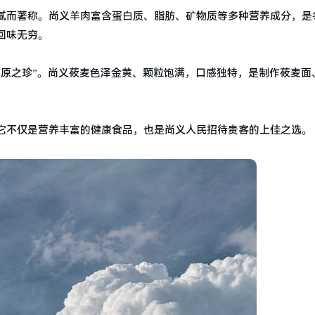
腻而著称。尚义羊肉富含蛋白质、脂肪、矿物质等多种营养成分，是
回味无穷。
高原之珍”。尚义莜麦色泽金黄、颗粒饱满，口感独特，是制作莜麦面
它不仅是营养丰富的健康食品，也是尚义人民招待贵客的上佳之选。