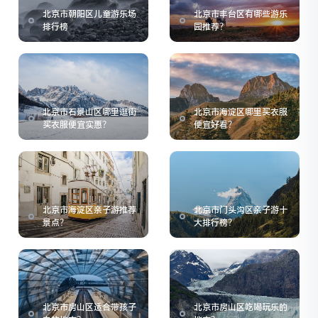
北京市朝阳区儿童游乐场
北京市丰台区有哪些游乐
排行榜
园推荐？
北京市石景山区哪里逛街
北京市海淀区哪里买衣服
买衣服便宜实惠？
便宜好看？
北京市海淀区亲子游推荐
北京市门头沟区亲子游十
景点？
大排行榜？
北京市房山区适合带孩子
北京市房山区吃喝玩乐的