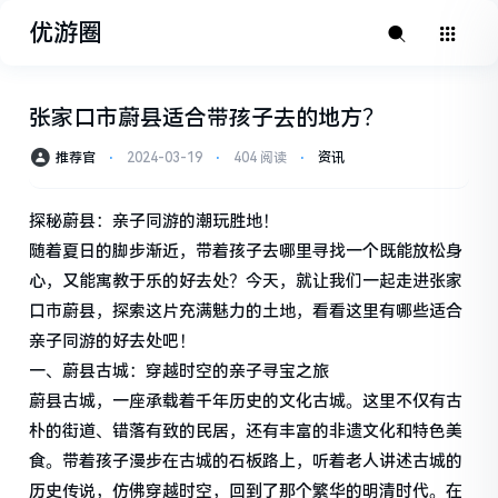
优游圈
张家口市蔚县适合带孩子去的地方？
推荐官
⋅
2024-03-19
⋅
404 阅读
⋅
资讯
探秘蔚县：亲子同游的潮玩胜地！
随着夏日的脚步渐近，带着孩子去哪里寻找一个既能放松身
心，又能寓教于乐的好去处？今天，就让我们一起走进张家
口市蔚县，探索这片充满魅力的土地，看看这里有哪些适合
亲子同游的好去处吧！
一、蔚县古城：穿越时空的亲子寻宝之旅
蔚县古城，一座承载着千年历史的文化古城。这里不仅有古
朴的街道、错落有致的民居，还有丰富的非遗文化和特色美
食。带着孩子漫步在古城的石板路上，听着老人讲述古城的
历史传说，仿佛穿越时空，回到了那个繁华的明清时代。在