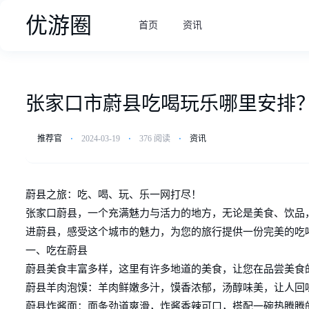
优游圈
首页
资讯
张家口市蔚县吃喝玩乐哪里安排
推荐官
⋅
2024-03-19
⋅
376 阅读
⋅
资讯
蔚县之旅：吃、喝、玩、乐一网打尽！
张家口蔚县，一个充满魅力与活力的地方，无论是美食、饮品
进蔚县，感受这个城市的魅力，为您的旅行提供一份完美的吃
一、吃在蔚县
蔚县美食丰富多样，这里有许多地道的美食，让您在品尝美食
蔚县羊肉泡馍：羊肉鲜嫩多汁，馍香浓郁，汤醇味美，让人回
蔚县炸酱面：面条劲道爽滑，炸酱香辣可口，搭配一碗热腾腾