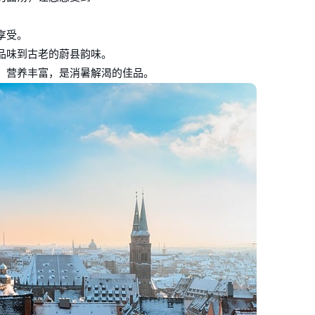
享受。
品味到古老的蔚县韵味。
，营养丰富，是消暑解渴的佳品。