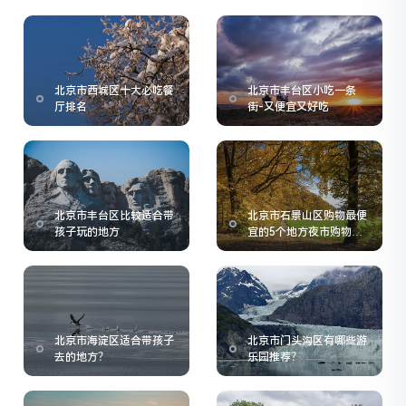
北京市西城区十大必吃餐
北京市丰台区小吃一条
厅排名
街-又便宜又好吃
北京市丰台区比较适合带
北京市石景山区购物最便
孩子玩的地方
宜的5个地方夜市购物指
南
北京市海淀区适合带孩子
北京市门头沟区有哪些游
去的地方？
乐园推荐？