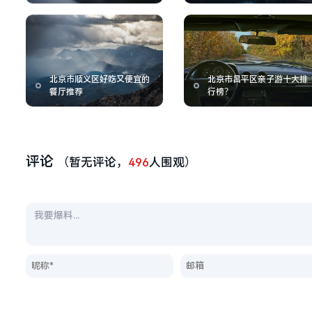
北京市顺义区好吃又便宜的
北京市昌平区亲子游十大排
餐厅推荐
行榜？
评论
（暂无评论，
496
人围观）