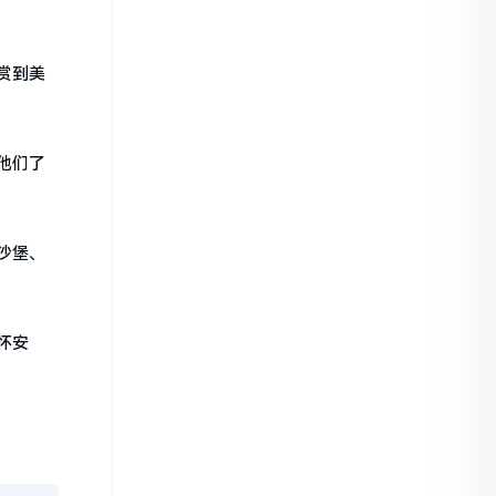
赏到美
他们了
沙堡、
怀安