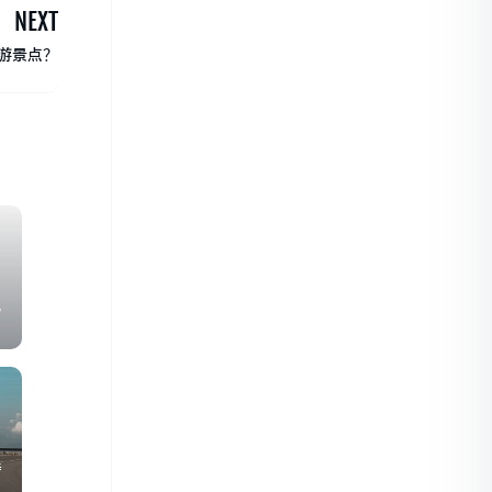
NEXT
游景点？
地
特