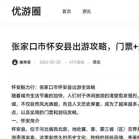
优游圈
首页
资讯
张家口市怀安县出游攻略，门票+
推荐官
⋅
2024-03-20
⋅
419 阅读
⋅
资讯
怀安魅力行：张家口市怀安县出游全攻略
随着城市生活节奏的加快，人们对于休闲旅游的渴望愈发强烈
城，不仅自然风光旖旎，而且人文历史厚重，成为了越来越多
点，以及实用的门票和游玩攻略。
一、怀安简介
怀安县，位于河北省西北部，地处冀、晋、蒙三省（区）交界
游资源丰富。这里有悠久的历史文化、独特的民俗风情、秀美