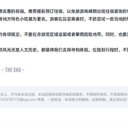
格实惠的民宿。推荐提前预订住宿，以免旅游高峰期出现住宿紧张的
等地方特色小吃最为著名。游客在品尝美食时，不妨尝试一些当地的
的各项规定，不要在非游览区域逗留或者攀爬危险地带。同时，也要
然风光还是人文历史，都值得我们去探寻和体验。在规划行程时，不
- THE END -
者本人。不代表本站立场。本站仅提供信息存储空间服务，不拥有所有权，不承担相关
74187172@qq.com 举报，一经查实，本站将立刻删除。如若转载，请注明出处!