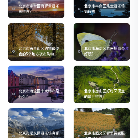
北京市丰台区有哪些游乐
北京市丰台区儿童游乐场
园推荐？
排行榜
北京市石景山区购物最便
北京市海淀区游乐场哪个
宜的5个地方夜市购物指
好玩？
南
北京市海淀区十大特产是
北京市房山区好吃又便宜
什么？
的餐厅推荐
北京市顺义区游乐场有哪
北京市顺义区哪里买衣服