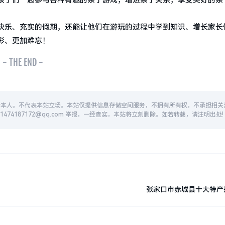
孩子们一起参与各种有趣的亲子游戏，增进亲子关系，享受美好的亲
快乐、充实的假期，还能让他们在游玩的过程中学到知识、增长家长
彩、更加难忘！
- THE END -
者本人。不代表本站立场。本站仅提供信息存储空间服务，不拥有所有权，不承担相关
74187172@qq.com 举报，一经查实，本站将立刻删除。如若转载，请注明出处!
张家口市赤城县十大特产