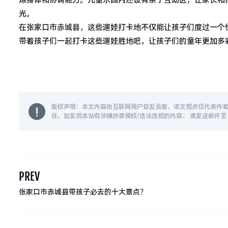
炼身体和协调能力。儿童乐园内还设有亲子互动区，让家长和
光。
在张家口市赤城县，这些遛娃打卡地不仅能让孩子们度过一个
带着孩子们一起打卡这些遛娃胜地吧，让孩子们的童年更加多
版权声明：本文内容由互联网用户自发贡献，该文观点仅代表作
任。如发现本站有涉嫌抄袭侵权/违法违规的内容， 请发送邮件至 14
PREV
张家口市赤城县带孩子必去的十大景点？