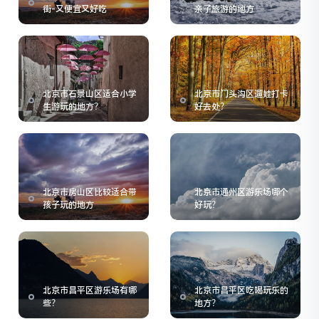
街-又便宜又好吃
亲子旅游的地方
北京市石景山区适合小学
北京市门头沟区遛娃打卡
生游玩的地方？
好去处？
北京市房山区比较适合带
北京市通州区游乐场哪个
孩子玩的地方
好玩？
北京市昌平区游乐场有哪
北京市昌平区吃喝玩乐的
些？
地方？