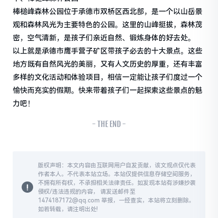
棒槌峰森林公园位于承德市双桥区西北部，是一个以山岳景
观和森林风光为主要特色的公园。这里的山峰挺拔，森林茂
密，空气清新，是孩子们亲近自然、锻炼身体的好去处。
以上就是承德市鹰手营子矿区带孩子必去的十大景点。这些
地方既有自然风光的美丽，又有人文历史的厚重，还有丰富
多样的文化活动和体验项目，相信一定能让孩子们度过一个
愉快而充实的假期。快来带着孩子们一起探索这些景点的魅
力吧！
- THE END -
版权声明：本文内容由互联网用户自发贡献，该文观点仅代表
作者本人。不代表本站立场。本站仅提供信息存储空间服务，
不拥有所有权，不承担相关法律责任。如发现本站有涉嫌抄袭
侵权/违法违规的内容， 请发送邮件至
1474187172@qq.com 举报，一经查实，本站将立刻删除。
如若转载，请注明出处!