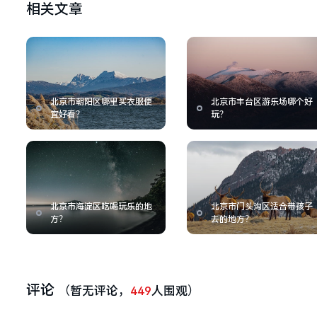
相关文章
北京市朝阳区哪里买衣服便
北京市丰台区游乐场哪个好
宜好看？
玩？
北京市海淀区吃喝玩乐的地
北京市门头沟区适合带孩子
方？
去的地方？
评论
（暂无评论，
449
人围观）