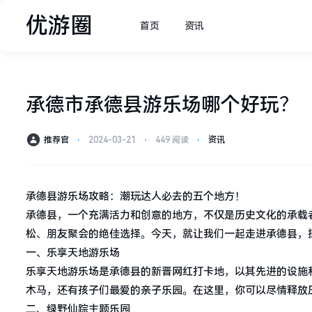
优游圈
首页
资讯
承德市承德县游乐场哪个好玩？
推荐官
⋅
2024-03-21
⋅
449 阅读
⋅
资讯
承德县游乐场攻略：潮玩达人必去的五个地方！
承德县，一个充满活力和创意的地方，不仅是历史文化的承载
松、朋友聚会的绝佳选择。今天，就让我们一起走进承德县，
一、乐享天地游乐场
乐享天地游乐场是承德县的新晋网红打卡地，以其先进的设施
木马，还有孩子们最爱的亲子乐园。在这里，你可以尽情释放
二、绿野仙踪主题乐园