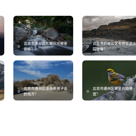
北京市丰台区吃喝玩乐哪里
北京市石景山区有哪些游
安排？
园推荐？
北京市通州区适合带孩子去
北京市通州区哪里购物便
的地方？
宜？