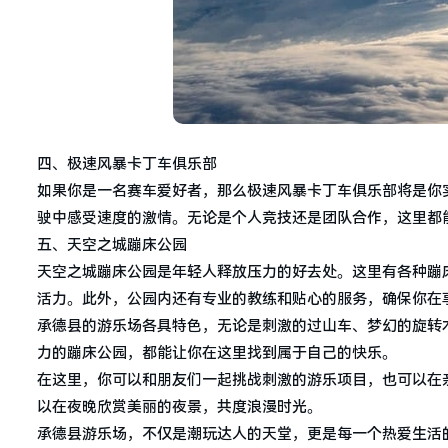
四、极速风暴卡丁车俱乐部
如果你是一名赛车爱好者，那么极速风暴卡丁车俱乐部将是你
驶中感受速度的激情。无论是个人竞技还是团队合作，这里都
五、天空之城蹦床公园
天空之城蹦床公园是年轻人释放压力的好去处。这里有各种蹦
活力。此外，公园内还有专业的教练和贴心的服务，确保你在
承德县的游乐场各具特色，无论是刺激的过山车、梦幻的旋转
力的蹦床公园，都能让你在这里找到属于自己的快乐。
在这里，你可以和朋友们一起挑战刺激的游乐项目，也可以在
以在夜晚欣赏美丽的夜景，共度浪漫时光。
承德县游乐场，不仅是潮玩达人的天堂，更是每一个热爱生活