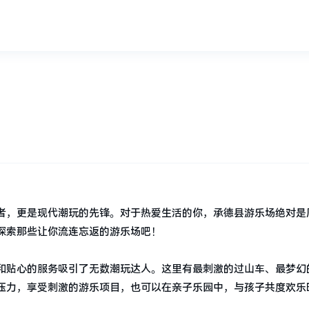
者，更是现代潮玩的先锋。对于热爱生活的你，承德县游乐场绝对是
探索那些让你流连忘返的游乐场吧！
和贴心的服务吸引了无数潮玩达人。这里有最刺激的过山车、最梦幻
压力，享受刺激的游乐项目，也可以在亲子乐园中，与孩子共度欢乐