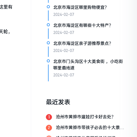
这里有
北京市海淀区哪里购物便宜？
2024-02-07
北京市海淀区有哪些十大特产？
天轮，
2024-02-07
北京市海淀区亲子游推荐景点？
2024-02-07
北京市门头沟区十大美食街 ，小吃街
哪里最地道
2024-02-07
最近发表
沧州市黄骅市遛娃打卡好去处？
1
沧州市黄骅市带孩子必去的十大景
2
点？