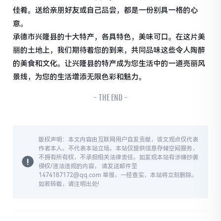
佳肴。送给亲朋好友或自己品尝，都是一份别具一格的心
意。
承德市兴隆县的十大特产，各具特色，美味可口。在这片美
丽的土地上，我们期待着您的到来，共同品味这些令人陶醉
的美食和文化。让兴隆县的特产成为您生活中的一道亮丽风
景线，为您的生活增添无限色彩和魅力。
- THE END -
版权声明：本文内容由互联网用户自发贡献，该文观点仅代表
作者本人。不代表本站立场。本站仅提供信息存储空间服务，
不拥有所有权，不承担相关法律责任。如发现本站有涉嫌抄袭
侵权/违法违规的内容， 请发送邮件至
1474187172@qq.com 举报，一经查实，本站将立刻删除。
如若转载，请注明出处!