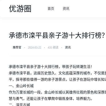
优游圈
首页
资讯
承德市滦平县亲子游十大排行榜
推荐官
⋅
2024-03-22
⋅
431 阅读
⋅
资讯
承德市滦平县亲子游十大排行榜，带孩子玩转潮生活！
承德市滦平县，这座历史悠久、文化底蕴深厚的城市，不仅是
平，探寻那些值得一游的亲子游景点，让孩子在游玩中增长知
一、金山岭长城
作为万里长城的一段，金山岭长城以其雄伟壮观的景色和深厚
慧与勇气，还能让孩子在攀爬中锻炼身体，培养毅力。
二、滦平古城