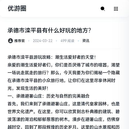
优游圈
承德市滦平县有什么好玩的地方？
推荐官
⋅
2024-03-22
⋅
499 阅读
⋅
资讯
承德市滦平县游玩攻略：潮生活爱好者的天堂！
亲爱的潮生活爱好者们，你们是否厌倦了城市的喧嚣，渴望
一场说走就走的旅行？那么，今天我要为你们揭秘一个隐藏
在承德市滦平县的小众旅行地，让你们在这里尽享休闲时
光，发现生活的美好！
一、承德避暑山庄：历史与自然的完美融合
首先，我们来到了承德避暑山庄，这是清代皇家园林，也是
世界文化遗产。在这里，你可以欣赏到古朴典雅的建筑、碧
波荡漾的湖泊和郁郁葱葱的树木。漫步在避暑山庄，仿佛穿
越时空，回到了那段辉煌的历史岁月。这里的山水景观和历