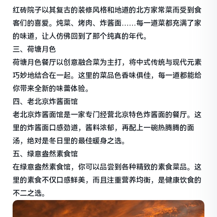
红砖院子以其复古的装修风格和地道的北方家常菜而受到食
客们的喜爱。炖菜、烤肉、炸酱面……每一道菜都充满了家
的味道，让人仿佛回到了那个纯真的年代。
三、荷塘月色
荷塘月色餐厅以创意融合菜为主打，将中式传统与现代元素
巧妙地结合在一起。这里的菜品色香味俱佳，每一道都能给
你带来全新的味蕾体验。
四、老北京炸酱面馆
老北京炸酱面馆是一家专门经营北京特色炸酱面的餐厅。这
里的炸酱面口感劲道，酱料浓郁，再配上一碗热腾腾的面
汤，绝对是冬日里的最佳暖身之选。
五、绿意盎然素食馆
在绿意盎然素食馆，你可以品尝到各种精致的素食菜品。这
里的素食不仅口感鲜美，而且注重营养均衡，是健康饮食的
不二之选。