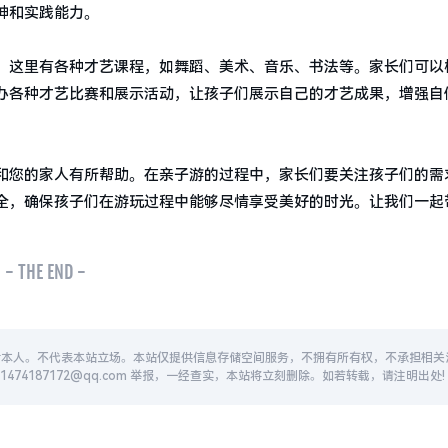
神和实践能力。
。这里有各种才艺课程，如舞蹈、美术、音乐、书法等。家长们可以
办各种才艺比赛和展示活动，让孩子们展示自己的才艺成果，增强自
和您的家人有所帮助。在亲子游的过程中，家长们要关注孩子们的需
全，确保孩子们在游玩过程中能够尽情享受美好的时光。让我们一起
- THE END -
者本人。不代表本站立场。本站仅提供信息存储空间服务，不拥有所有权，不承担相关
74187172@qq.com 举报，一经查实，本站将立刻删除。如若转载，请注明出处!