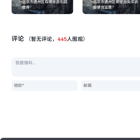
北京市通州区有哪些游乐园
北京市通州区哪里逛街买衣
推荐？
服便宜实惠？
评论
（暂无评论，
445
人围观）