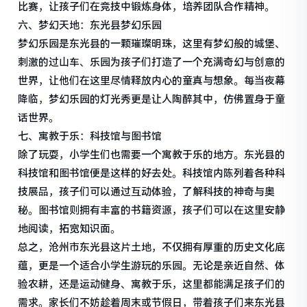
比赛，让孩子们在竞技中锻炼身体，培养团队合作精神。
六、梦幻天地：东光县梦幻乐园
梦幻乐园是东光县的一颗璀璨明珠，这里有梦幻般的城堡、
刺激的过山车、乐园为孩子们打造了一个充满奇幻与创意的
世界，让他们在这里尽情释放内心的童真与想象。每当夜幕
降临，梦幻乐园的灯光秀更是让人陶醉其中，仿佛置身于童
话世界。
七、寓教于乐：科技馆与图书馆
除了玩耍，小学生们也需要一个寓教于乐的地方。东光县的
科技馆和图书馆便是这样的好去处。科技馆内陈列着各种科
技展品，孩子们可以通过互动体验，了解科技的神奇与奥
秘。图书馆则拥有丰富的书籍资源，孩子们可以在这里安静
地阅读，拓宽知识面。
总之，沧州市东光县这片土地，不仅拥有厚重的历史文化底
蕴，更是一个适合小学生游玩的乐园。无论是亲近自然、体
验农耕，还是运动健身、寓教于乐，这里都能满足孩子们的
需求。家长们不妨趁着周末或节假日，带着孩子们来东光县