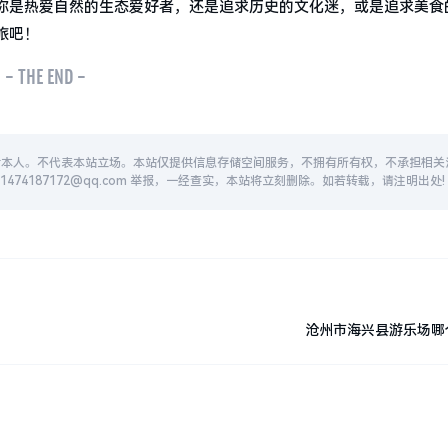
你是热爱自然的生态爱好者，还是追求历史的文化迷，或是追求美食
旅吧！
- THE END -
者本人。不代表本站立场。本站仅提供信息存储空间服务，不拥有所有权，不承担相关
74187172@qq.com 举报，一经查实，本站将立刻删除。如若转载，请注明出处!
沧州市海兴县游乐场哪