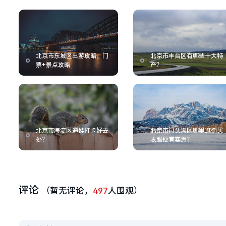
北京市东城区出游攻略，门
北京市丰台区有哪些十大特
票+景点攻略
产？
北京市海淀区遛娃打卡好去
北京市门头沟区哪里逛街买
处？
衣服便宜实惠？
评论
（暂无评论，
497
人围观）