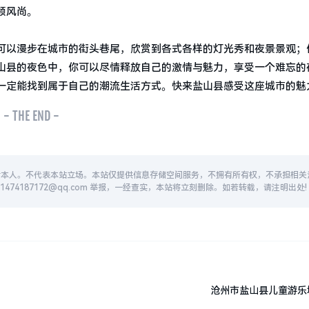
领风尚。
可以漫步在城市的街头巷尾，欣赏到各式各样的灯光秀和夜景景观；
山县的夜色中，你可以尽情释放自己的激情与魅力，享受一个难忘的
一定能找到属于自己的潮流生活方式。快来盐山县感受这座城市的魅
- THE END -
者本人。不代表本站立场。本站仅提供信息存储空间服务，不拥有所有权，不承担相关
74187172@qq.com 举报，一经查实，本站将立刻删除。如若转载，请注明出处!
沧州市盐山县儿童游乐