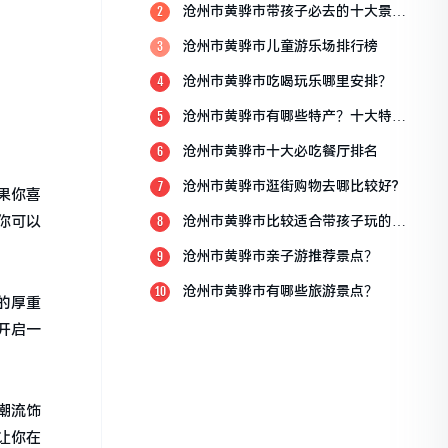
沧州市黄骅市带孩子必去的十大景
2
点？
沧州市黄骅市儿童游乐场排行榜
3
沧州市黄骅市吃喝玩乐哪里安排？
4
沧州市黄骅市有哪些特产？十大特产
5
排行榜？
沧州市黄骅市十大必吃餐厅排名
6
沧州市黄骅市逛街购物去哪比较好?
7
果你喜
你可以
沧州市黄骅市比较适合带孩子玩的地
8
方
沧州市黄骅市亲子游推荐景点？
9
沧州市黄骅市有哪些旅游景点？
10
的厚重
开启一
潮流饰
让你在