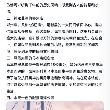
仿佛可以听到千年前的历史回响，感受到古人的智慧和才
情。
二、神秘莫测的鄚州庙
鄚州庙，又称“奶奶庙”，是献县的一大民间信仰中心。庙内
供奉着众多神祇，香火鼎盛。每年农历四月，这里都会举行
盛大的庙会，吸引数以万计的游客前来朝拜和观光。在庙会
上，你可以品尝到各种地道的小吃，欣赏到精彩的民间表
演，感受到浓厚的民俗文化氛围。
三、风景如画的马本斋纪念馆
马本斋纪念馆位于献县城东15公里处，是为纪念抗日英雄马
本斋而建的。馆内陈列着马本斋的生平事迹和珍贵文物，展
示了这位抗日英雄的英勇事迹和崇高精神。站在纪念馆前，
你可以感受到那份沉甸甸的历史重量，更加珍惜今天的和平
生活。
四、水天一色的献县南湖公园