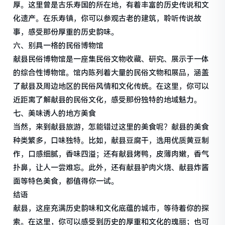
厚。这里曾是古乐寿国的所在地，有着丰富的历史传说和文
化遗产。在乐寿镇，你可以参观古老的建筑，聆听传说故
事，感受那份厚重的历史韵味。
六、别具一格的民俗博物馆
献县民俗博物馆是一座集民俗文物收藏、研究、展示于一体
的综合性博物馆。馆内陈列着大量的民俗文物和展品，涵盖
了献县及周边地区的民俗风情和文化传统。在这里，你可以
近距离了解献县的民俗文化，感受那份独特的地域魅力。
七、美味诱人的地方美食
当然，来到献县旅游，怎能错过这里的美食呢？献县的美食
种类繁多，口味独特。比如，献县豆腐干，选用优质黄豆制
作，口感细腻，香味四溢；还有献县烤鸭，皮薄肉嫩，香气
扑鼻，让人一尝难忘。此外，还有献县驴肉火烧、献县炸酱
面等特色美食，都值得你一试。
结语
献县，这座充满历史韵味和文化底蕴的城市，等待着你的探
索。在这里，你可以感受到历史的厚重和文化的瑰丽；也可