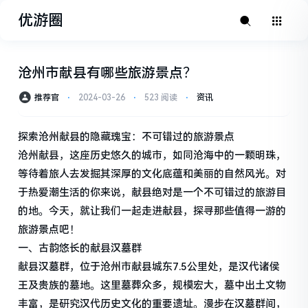
优游圈
沧州市献县有哪些旅游景点？
推荐官
⋅
2024-03-26
⋅
523 阅读
⋅
资讯
探索沧州献县的隐藏瑰宝：不可错过的旅游景点
沧州献县，这座历史悠久的城市，如同沧海中的一颗明珠，
等待着旅人去发掘其深厚的文化底蕴和美丽的自然风光。对
于热爱潮生活的你来说，献县绝对是一个不可错过的旅游目
的地。今天，就让我们一起走进献县，探寻那些值得一游的
旅游景点吧！
一、古韵悠长的献县汉墓群
献县汉墓群，位于沧州市献县城东7.5公里处，是汉代诸侯
王及贵族的墓地。这里墓葬众多，规模宏大，墓中出土文物
丰富，是研究汉代历史文化的重要遗址。漫步在汉墓群间，