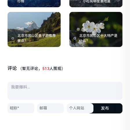
行榜
，小吃街哪里最地道
北京市房山区亲子游推荐
北京市房山区十大特产是
景点？
什么？
评论
（暂无评论，
513
人围观）
发布