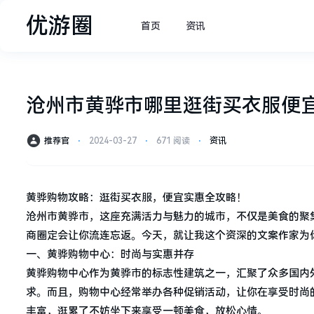
优游圈
首页
资讯
沧州市黄骅市哪里逛街买衣服便
推荐官
⋅
2024-03-27
⋅
671 阅读
⋅
资讯
黄骅购物攻略：逛街买衣服，便宜实惠全攻略！
沧州市黄骅市，这座充满活力与魅力的城市，不仅是美食的聚
商圈定会让你流连忘返。今天，就让我这个资深的文案作家为
一、黄骅购物中心：时尚与实惠并存
黄骅购物中心作为黄骅市的标志性建筑之一，汇聚了众多国内
求。而且，购物中心经常举办各种促销活动，让你在享受时尚
丰富，逛累了不妨坐下来享受一顿美食，放松心情。