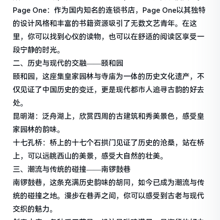
Page One：作为国内知名的连锁书店，Page One以其独特
的设计风格和丰富的书籍资源吸引了无数文艺青年。在这
里，你可以找到心仪的读物，也可以在舒适的阅读区享受一
段宁静的时光。
二、历史与现代的交融——颐和园
颐和园，这座集皇家园林与寺庙为一体的历史文化遗产，不
仅见证了中国历史的变迁，更是现代都市人追寻古韵的好去
处。
昆明湖：泛舟湖上，欣赏四周的古建筑和秀美景色，感受皇
家园林的韵味。
十七孔桥：桥上的十七个石拱门见证了历史的沧桑，站在桥
上，可以远眺西山的美景，感受大自然的壮美。
三、潮流与传统的碰撞——南锣鼓巷
南锣鼓巷，这条充满历史韵味的胡同，如今已成为潮流与传
统的碰撞之地。漫步在巷弄之间，你可以感受到古老与现代
交织的魅力。