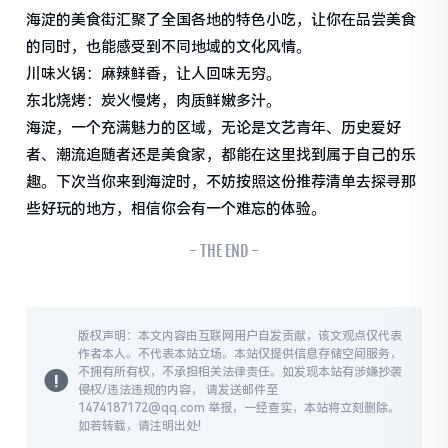
海淀的美食街汇聚了全国各地的特色小吃，让你在品尝美食
的同时，也能感受到不同地域的文化风情。
川味火锅：麻辣鲜香，让人回味无穷。
东北烧烤：炭火慢烤，肉质鲜嫩多汁。
海淀，一个充满魅力的区域，无论是文艺青年、历史爱好
者、潮流追随者还是美食家，都能在这里找到属于自己的乐
趣。下次当你来到海淀时，不妨按照这份推荐清单去探寻那
些好玩的地方，相信你会有一个难忘的体验。
- THE END -
版权声明：本文内容由互联网用户自发贡献，该文观点仅代表
作者本人。不代表本站立场。本站仅提供信息存储空间服务，
不拥有所有权，不承担相关法律责任。如发现本站有涉嫌抄袭
侵权/违法违规的内容， 请发送邮件至
1474187172@qq.com 举报，一经查实，本站将立刻删除。
如若转载，请注明出处!