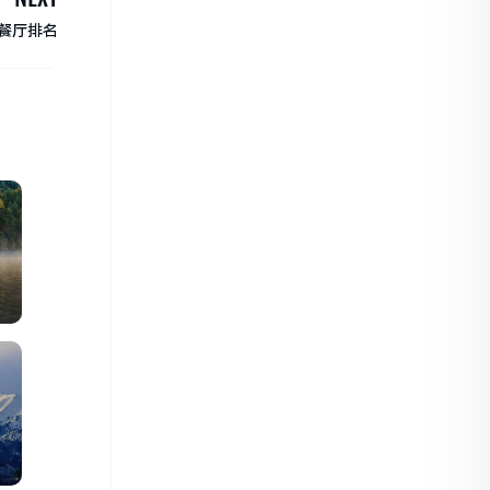
餐厅排名
大
行