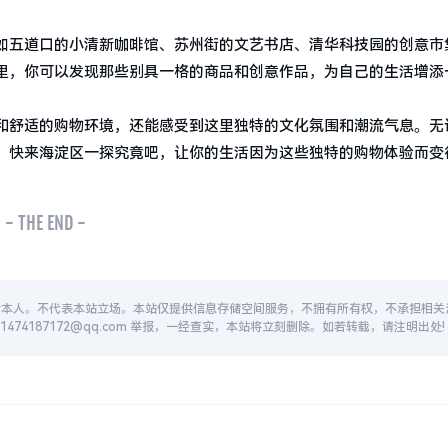
如五道口的小清新咖啡馆、苏州街的文艺书店、清华科技园的创意市
里，你可以发现那些别具一格的商品和创意作品，为自己的生活增添
和舒适的购物环境，还能感受到这里独特的文化氛围和潮流气息。无
。快来海淀区一探究竟吧，让你的生活因为这些独特的购物体验而变
- THE END -
者本人。不代表本站立场。本站仅提供信息存储空间服务，不拥有所有权，不承担相关
74187172@qq.com 举报，一经查实，本站将立刻删除。如若转载，请注明出处!