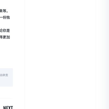
集等。
一份独
论你是
得更加
法律责
NEXT