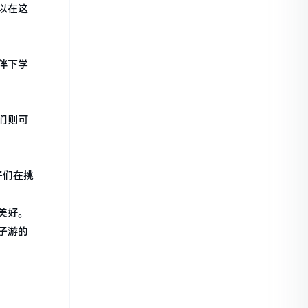
以在这
伴下学
们则可
子们在挑
美好。
子游的