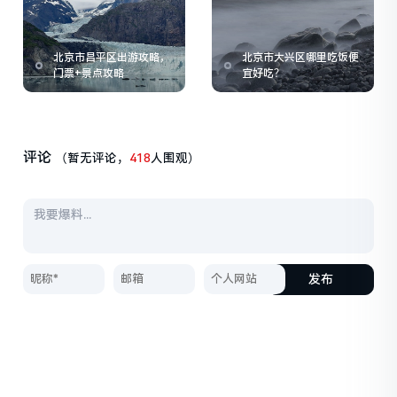
北京市昌平区出游攻略，
北京市大兴区哪里吃饭便
门票+景点攻略
宜好吃？
评论
（暂无评论，
418
人围观）
发布