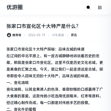
优游圈
张家口市宣化区十大特产是什么？
推荐官
⋅
2024-03-19
⋅
418 阅读
⋅
资讯
张家口市宣化区十大特产探秘：品味古城的味道
在辽阔的华北平原上，有一座古城静静地诉说着历史的沧
桑，那就是张家口市宣化区。这里不仅是历史文化名城，更
是美食的汇聚之地。今天，就让我们一起走进这座古城，探
寻那些令人回味无穷的十大特产，品味古城的味道。
一、宣化油糕
宣化油糕，以其金黄诱人的色泽、香甜软糯的口感赢得了广
大食客的喜爱。这款传统小吃选用优质糯米、红枣等原料，
经过精心制作而成，每一口都是对传统手艺的致敬。
二、宣化牛奶葡萄