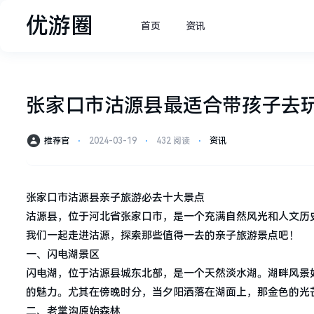
优游圈
首页
资讯
张家口市沽源县最适合带孩子去
推荐官
⋅
2024-03-19
⋅
432 阅读
⋅
资讯
张家口市沽源县亲子旅游必去十大景点
沽源县，位于河北省张家口市，是一个充满自然风光和人文历
我们一起走进沽源，探索那些值得一去的亲子旅游景点吧！
一、闪电湖景区
闪电湖，位于沽源县城东北部，是一个天然淡水湖。湖畔风景
的魅力。尤其在傍晚时分，当夕阳洒落在湖面上，那金色的光
二、老掌沟原始森林