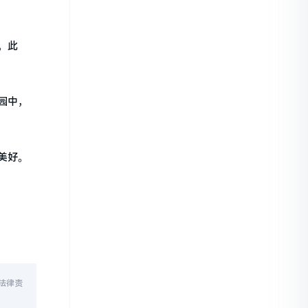
。此
园中，
美好。
法律责