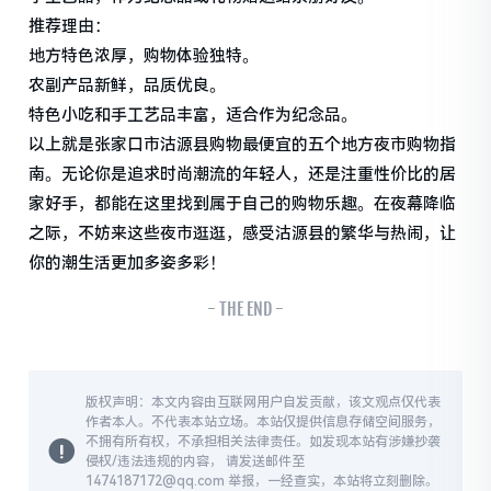
推荐理由：
地方特色浓厚，购物体验独特。
农副产品新鲜，品质优良。
特色小吃和手工艺品丰富，适合作为纪念品。
以上就是张家口市沽源县购物最便宜的五个地方夜市购物指
南。无论你是追求时尚潮流的年轻人，还是注重性价比的居
家好手，都能在这里找到属于自己的购物乐趣。在夜幕降临
之际，不妨来这些夜市逛逛，感受沽源县的繁华与热闹，让
你的潮生活更加多姿多彩！
- THE END -
版权声明：本文内容由互联网用户自发贡献，该文观点仅代表
作者本人。不代表本站立场。本站仅提供信息存储空间服务，
不拥有所有权，不承担相关法律责任。如发现本站有涉嫌抄袭
侵权/违法违规的内容， 请发送邮件至
1474187172@qq.com 举报，一经查实，本站将立刻删除。