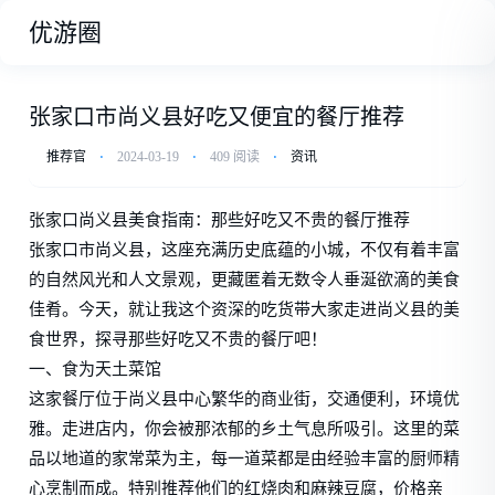
优游圈
张家口市尚义县好吃又便宜的餐厅推荐
推荐官
⋅
2024-03-19
⋅
409 阅读
⋅
资讯
张家口尚义县美食指南：那些好吃又不贵的餐厅推荐
张家口市尚义县，这座充满历史底蕴的小城，不仅有着丰富
的自然风光和人文景观，更藏匿着无数令人垂涎欲滴的美食
佳肴。今天，就让我这个资深的吃货带大家走进尚义县的美
食世界，探寻那些好吃又不贵的餐厅吧！
一、食为天土菜馆
这家餐厅位于尚义县中心繁华的商业街，交通便利，环境优
雅。走进店内，你会被那浓郁的乡土气息所吸引。这里的菜
品以地道的家常菜为主，每一道菜都是由经验丰富的厨师精
心烹制而成。特别推荐他们的红烧肉和麻辣豆腐，价格亲