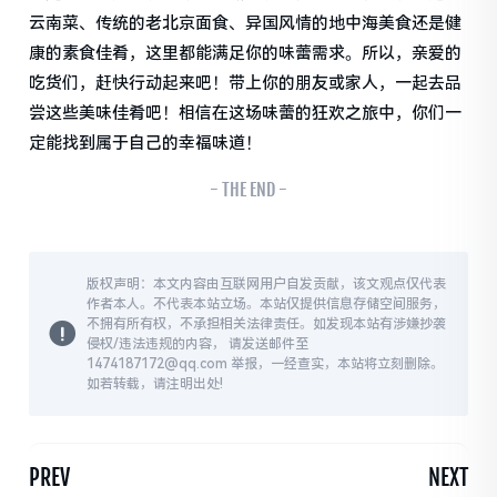
云南菜、传统的老北京面食、异国风情的地中海美食还是健
康的素食佳肴，这里都能满足你的味蕾需求。所以，亲爱的
吃货们，赶快行动起来吧！带上你的朋友或家人，一起去品
尝这些美味佳肴吧！相信在这场味蕾的狂欢之旅中，你们一
定能找到属于自己的幸福味道！
- THE END -
版权声明：本文内容由互联网用户自发贡献，该文观点仅代表
作者本人。不代表本站立场。本站仅提供信息存储空间服务，
不拥有所有权，不承担相关法律责任。如发现本站有涉嫌抄袭
侵权/违法违规的内容， 请发送邮件至
1474187172@qq.com 举报，一经查实，本站将立刻删除。
如若转载，请注明出处!
PREV
NEXT