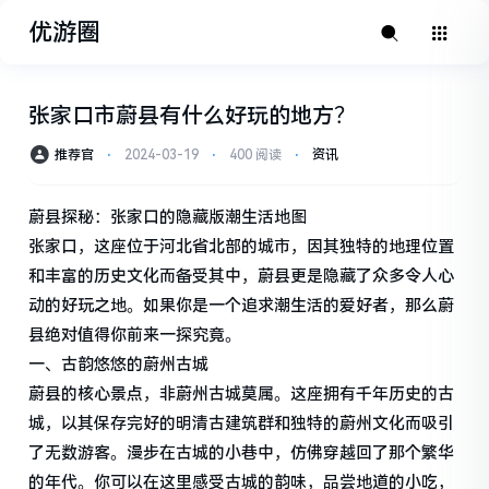
优游圈
张家口市蔚县有什么好玩的地方？
推荐官
⋅
2024-03-19
⋅
400 阅读
⋅
资讯
蔚县探秘：张家口的隐藏版潮生活地图
张家口，这座位于河北省北部的城市，因其独特的地理位置
和丰富的历史文化而备受其中，蔚县更是隐藏了众多令人心
动的好玩之地。如果你是一个追求潮生活的爱好者，那么蔚
县绝对值得你前来一探究竟。
一、古韵悠悠的蔚州古城
蔚县的核心景点，非蔚州古城莫属。这座拥有千年历史的古
城，以其保存完好的明清古建筑群和独特的蔚州文化而吸引
了无数游客。漫步在古城的小巷中，仿佛穿越回了那个繁华
的年代。你可以在这里感受古城的韵味，品尝地道的小吃，