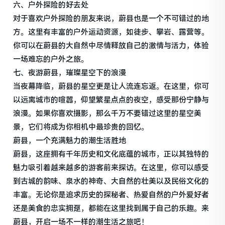
六、户外探险的好去处
对于喜欢户外探险的朋友来说，蔚县也是一个不可错过的地
方。这里有丰富的户外运动资源，如徒步、攀岩、露营等。
你可以在蔚县的大自然中尽情释放自己的激情与活力，体验
一场难忘的户外之旅。
七、夜游蔚县，璀璨星空下的浪漫
当夜幕降临，蔚县的星空更是让人流连忘返。在这里，你可
以远离城市的喧嚣，仰望繁星点点的夜空，感受那份宁静与
浪漫。如果你喜欢摄影，那么千万不要错过这里的星空美
景，它们将成为你相机中最珍贵的回忆。
蔚县，一个充满魅力的潮生活胜地
蔚县，这座拥有千年历史和文化底蕴的城市，正以其独特的
魅力吸引着越来越多的游客前来探访。在这里，你可以感受
到古城的韵味、泉水的神奇、大自然的壮美以及民俗文化的
丰富。无论你是追求历史的探秘者、热爱自然的户外爱好者
还是美食的忠实拥趸，都能在这里找到属于自己的乐趣。来
蔚县，开启一场不一样的潮生活之旅吧！