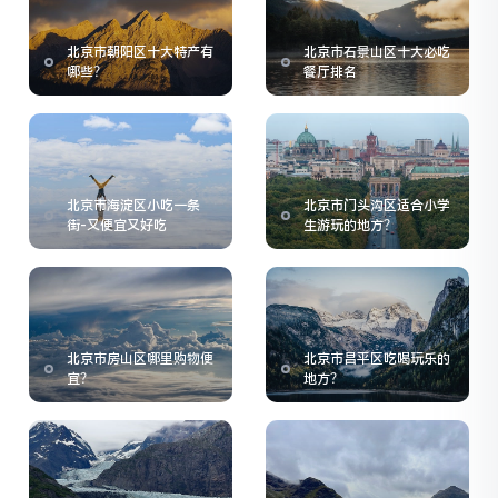
北京市朝阳区十大特产有
北京市石景山区十大必吃
哪些？
餐厅排名
北京市海淀区小吃一条
北京市门头沟区适合小学
街-又便宜又好吃
生游玩的地方？
北京市房山区哪里购物便
北京市昌平区吃喝玩乐的
宜？
地方？