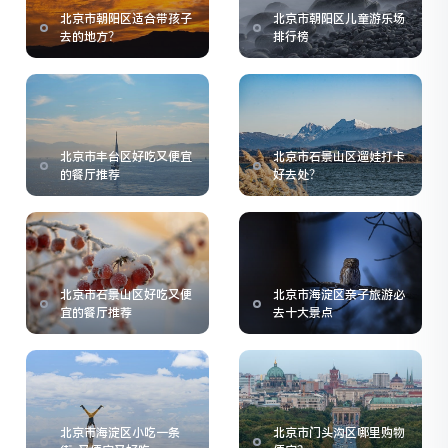
北京市朝阳区适合带孩子
北京市朝阳区儿童游乐场
去的地方？
排行榜
北京市丰台区好吃又便宜
北京市石景山区遛娃打卡
的餐厅推荐
好去处？
北京市石景山区好吃又便
北京市海淀区亲子旅游必
宜的餐厅推荐
去十大景点
北京市海淀区小吃一条
北京市门头沟区哪里购物