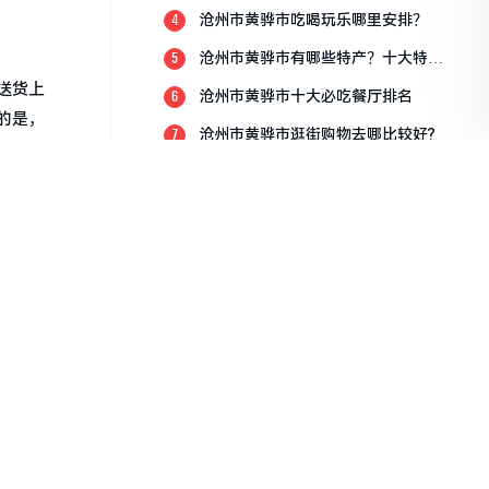
沧州市黄骅市吃喝玩乐哪里安排？
4
沧州市黄骅市有哪些特产？十大特产
5
排行榜？
送货上
沧州市黄骅市十大必吃餐厅排名
6
的是，
沧州市黄骅市逛街购物去哪比较好?
7
沧州市黄骅市比较适合带孩子玩的地
8
化和品
方
风、街
沧州市黄骅市亲子游推荐景点？
9
沧州市黄骅市有哪些旅游景点？
10
多店铺
以根据
市的一
满足你