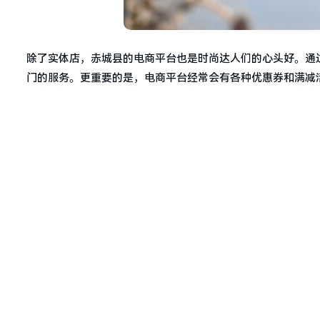
除了实体店，赤城县的电商平台也是时尚达人们的心头好。通
门的服务。更重要的是，电商平台经常会有各种优惠券和满减
网购虽然方便，但退换货的流程可能会相对繁琐，因此在购物
说完了购物地点，我们再来聊聊赤城县的潮流趋势。近年来，
质化的穿衣风格。因此，在赤城县的服装店里，你不仅可以找
头风还是简约风，你都能在这里找到适合自己的那一款。
此外，赤城县的服装市场也非常注重顾客的购物体验。从店内
还提供专业的搭配建议和形象设计服务，让你在选购衣服的同
最后，我们要说的是，购物不仅仅是为了满足物质需求，更是
自己的喜好和预算，自由地挑选出属于自己的那一份独特和魅
道亮丽风景线。
综上所述，张家口市赤城县无疑是一个购物的好去处。无论你
的购物需求。快来赤城县的服装店里挑选出属于你的那一份美