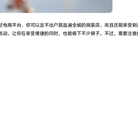
过电商平台，你可以足不出户就逛遍全城的服装店，而且还能享受到
活动，让你在享受便捷的同时，也能省下不少银子。不过，需要注意
前一定要仔细阅读商家的退换货政策。
随着生活水平的提高和审美观念的转变，越来越多的人开始追求个性
到各种流行元素，还能发现许多注重细节和品质的商品。无论是复古
的环境布置到售后的服务保障，都能让你感受到宾至如归的温暖。许
时，也能提升自己的穿搭技巧和整体形象。
一种生活态度和审美追求的体现。在赤城县这个时尚的天堂里，你可
力。而当你穿着这些美衣走在街头巷尾时，无疑也成为了这个美丽城
是追求时尚潮流的年轻人，还是注重品质生活的成熟人士，这里都能
丽和自信吧！