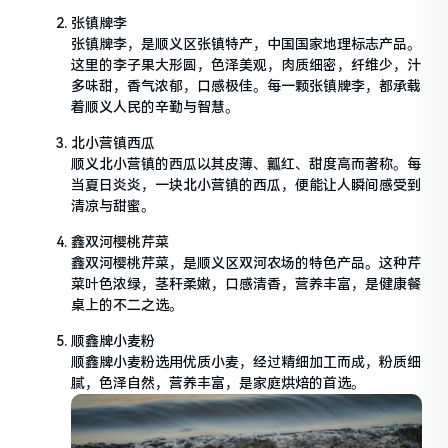
张镇牌李
张镇牌李，是顺义区张镇特产，中国国家地理标志产品。
这里的李子果大形圆，色泽美观，肉质细密，纤维少，汁
多味甜，香气浓郁，口感极佳。每一颗张镇牌李，都承载
着顺义人民的辛勤与智慧。
北小营镇西瓜
顺义北小营镇的西瓜以其皮薄、瓤红、甜度高而著称。每
当夏日炎炎，一块北小营镇的西瓜，便能让人瞬间感受到
清凉与甜蜜。
鑫双河樱桃芹菜
鑫双河樱桃芹菜，是顺义区双河农场的特色产品。这种芹
菜叶色浓绿，茎秆柔嫩，口感清香，营养丰富，是健康餐
桌上的不二之选。
顺鑫牌小麦粉
顺鑫牌小麦粉选用优质小麦，经过精细加工而成，粉质细
腻，色泽自然，营养丰富，是家庭烘焙的首选。