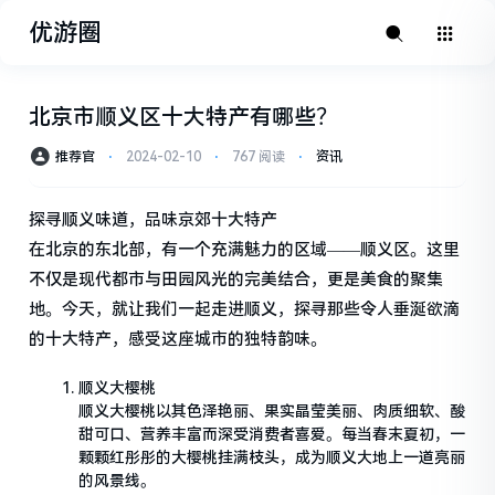
优游圈
北京市顺义区十大特产有哪些？
推荐官
⋅
2024-02-10
⋅
767 阅读
⋅
资讯
探寻顺义味道，品味京郊十大特产
在北京的东北部，有一个充满魅力的区域——顺义区。这里
不仅是现代都市与田园风光的完美结合，更是美食的聚集
地。今天，就让我们一起走进顺义，探寻那些令人垂涎欲滴
的十大特产，感受这座城市的独特韵味。
顺义大樱桃
顺义大樱桃以其色泽艳丽、果实晶莹美丽、肉质细软、酸
甜可口、营养丰富而深受消费者喜爱。每当春末夏初，一
颗颗红彤彤的大樱桃挂满枝头，成为顺义大地上一道亮丽
的风景线。