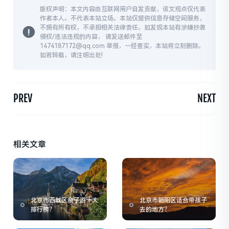
版权声明：本文内容由互联网用户自发贡献，该文观点仅代表
作者本人。不代表本站立场。本站仅提供信息存储空间服务，
不拥有所有权，不承担相关法律责任。如发现本站有涉嫌抄袭
侵权/违法违规的内容， 请发送邮件至
1474187172@qq.com 举报，一经查实，本站将立刻删除。
如若转载，请注明出处!
PREV
NEXT
相关文章
北京市西城区亲子游十大
北京市朝阳区适合带孩子
排行榜？
去的地方？