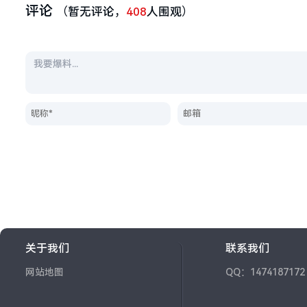
评论
（暂无评论，
408
人围观）
关于我们
联系我们
网站地图
QQ：1474187172