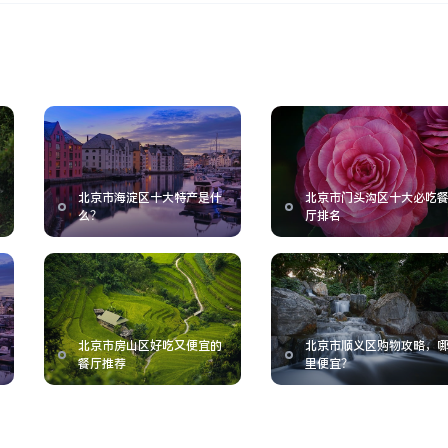
北京市海淀区十大特产是什
北京市门头沟区十大必吃
么？
厅排名
北京市房山区好吃又便宜的
北京市顺义区购物攻略，
餐厅推荐
里便宜？