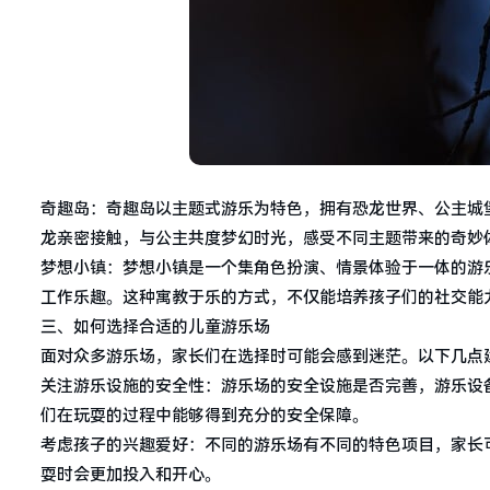
奇趣岛：奇趣岛以主题式游乐为特色，拥有恐龙世界、公主城
龙亲密接触，与公主共度梦幻时光，感受不同主题带来的奇妙
梦想小镇：梦想小镇是一个集角色扮演、情景体验于一体的游
工作乐趣。这种寓教于乐的方式，不仅能培养孩子们的社交能
三、如何选择合适的儿童游乐场
面对众多游乐场，家长们在选择时可能会感到迷茫。以下几点
关注游乐设施的安全性：游乐场的安全设施是否完善，游乐设
们在玩耍的过程中能够得到充分的安全保障。
考虑孩子的兴趣爱好：不同的游乐场有不同的特色项目，家长
耍时会更加投入和开心。