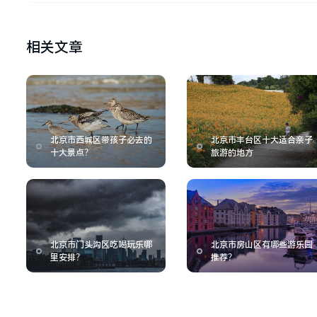
相关文章
北京市西城区带孩子必去的
北京市丰台区十大适合亲子
十大景点？
旅游的地方
北京市门头沟区吃喝玩乐哪
北京市房山区有哪些游乐园
里安排？
推荐？