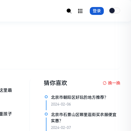
登录
猜你喜欢
换一换
这里最
北京市朝阳区好玩的地方推荐？
2024-02-06
重孩子
北京市石景山区哪里逛街买衣服便宜
实惠？
2024-02-07