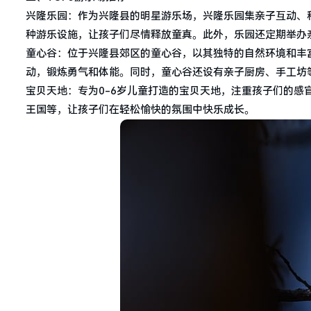
兴隆乐园：作为兴隆县的明星游乐场，兴隆乐园集亲子互动、
种游乐设施，让孩子们尽情释放童真。此外，乐园还定期举办
童心谷：位于兴隆县郊区的童心谷，以其独特的自然环境和丰
动，锻炼勇气和体能。同时，童心谷还设有亲子厨房、手工坊
宝贝天地：专为0-6岁儿童打造的宝贝天地，注重孩子们的
王国等，让孩子们在轻松愉快的氛围中快乐成长。