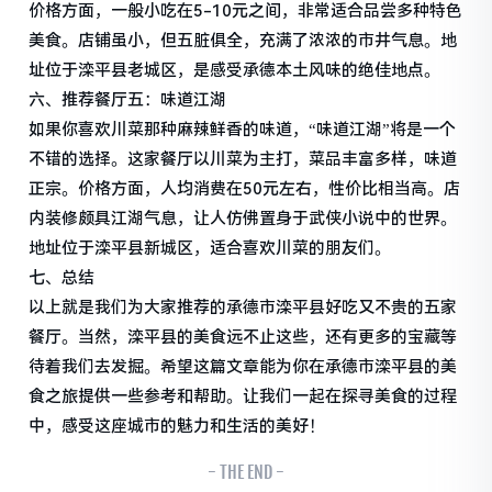
价格方面，一般小吃在5-10元之间，非常适合品尝多种特色
美食。店铺虽小，但五脏俱全，充满了浓浓的市井气息。地
址位于滦平县老城区，是感受承德本土风味的绝佳地点。
六、推荐餐厅五：味道江湖
如果你喜欢川菜那种麻辣鲜香的味道，“味道江湖”将是一个
不错的选择。这家餐厅以川菜为主打，菜品丰富多样，味道
正宗。价格方面，人均消费在50元左右，性价比相当高。店
内装修颇具江湖气息，让人仿佛置身于武侠小说中的世界。
地址位于滦平县新城区，适合喜欢川菜的朋友们。
七、总结
以上就是我们为大家推荐的承德市滦平县好吃又不贵的五家
餐厅。当然，滦平县的美食远不止这些，还有更多的宝藏等
待着我们去发掘。希望这篇文章能为你在承德市滦平县的美
食之旅提供一些参考和帮助。让我们一起在探寻美食的过程
中，感受这座城市的魅力和生活的美好！
- THE END -