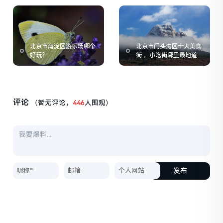
北京市海淀区游乐场哪个
北京市门头沟区十大美食
好玩？
街 ，小吃街哪里最地道
评论
（暂无评论，
446
人围观）
发布