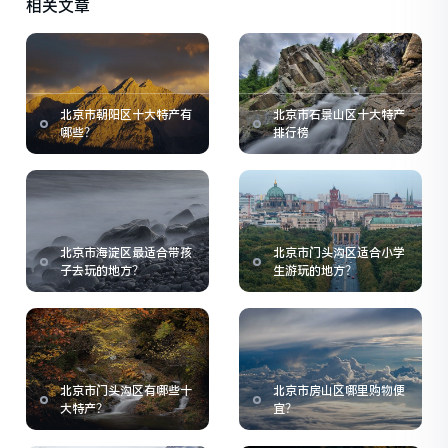
相关文章
北京市朝阳区十大特产有
北京市石景山区十大特产
哪些？
排行榜
北京市海淀区最适合带孩
北京市门头沟区适合小学
子去玩的地方？
生游玩的地方？
北京市门头沟区有哪些十
北京市房山区哪里购物便
大特产？
宜？