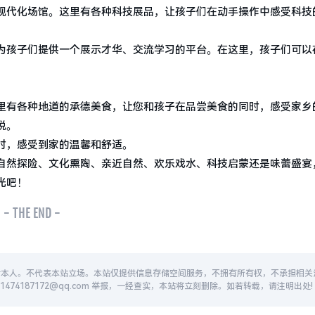
现代化场馆。这里有各种科技展品，让孩子们在动手操作中感受科技
。
为孩子们提供一个展示才华、交流学习的平台。在这里，孩子们可以
里有各种地道的承德美食，让您和孩子在品尝美食的同时，感受家乡
悦。
时，感受到家的温馨和舒适。
自然探险、文化熏陶、亲近自然、欢乐戏水、科技启蒙还是味蕾盛宴
光吧！
- THE END -
者本人。不代表本站立场。本站仅提供信息存储空间服务，不拥有所有权，不承担相关
74187172@qq.com 举报，一经查实，本站将立刻删除。如若转载，请注明出处!