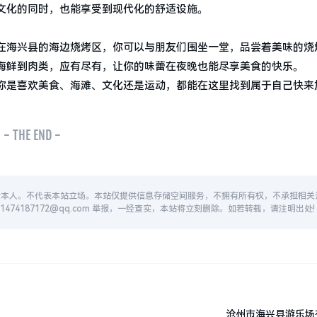
文化的同时，也能享受到现代化的舒适设施。
在海兴县的海边烧烤区，你可以与朋友们围坐一堂，品尝着美味的烧
海鲜到肉类，应有尽有，让你的味蕾在夜晚也能尽享美食的快乐。
你是喜欢美食、海滩、文化还是运动，都能在这里找到属于自己快来
- THE END -
者本人。不代表本站立场。本站仅提供信息存储空间服务，不拥有所有权，不承担相关
74187172@qq.com 举报，一经查实，本站将立刻删除。如若转载，请注明出处!
沧州市海兴县游乐场