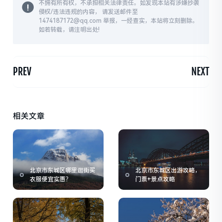
不拥有所有权，不承担相关法律责任。如发现本站有涉嫌抄袭
侵权/违法违规的内容， 请发送邮件至
1474187172@qq.com 举报，一经查实，本站将立刻删除。
如若转载，请注明出处!
PREV
NEXT
相关文章
北京市东城区哪里逛街买
北京市东城区出游攻略，
衣服便宜实惠？
门票+景点攻略