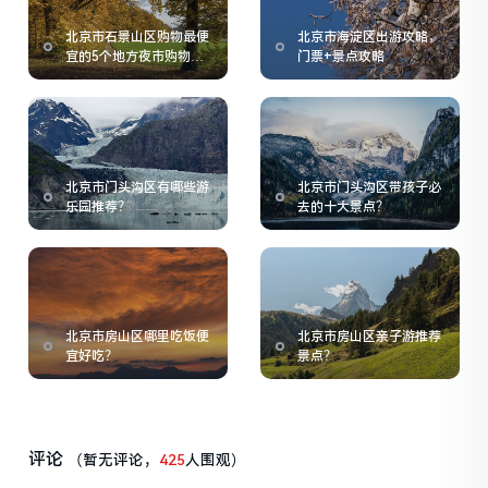
北京市石景山区购物最便
北京市海淀区出游攻略，
宜的5个地方夜市购物指
门票+景点攻略
南
北京市门头沟区有哪些游
北京市门头沟区带孩子必
乐园推荐？
去的十大景点？
北京市房山区哪里吃饭便
北京市房山区亲子游推荐
宜好吃？
景点？
评论
（暂无评论，
425
人围观）