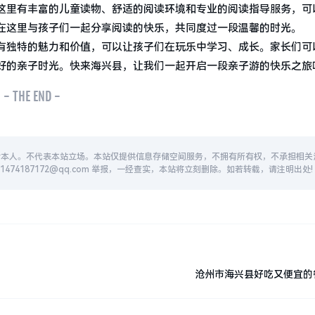
这里有丰富的儿童读物、舒适的阅读环境和专业的阅读指导服务，可
在这里与孩子们一起分享阅读的快乐，共同度过一段温馨的时光。
有独特的魅力和价值，可以让孩子们在玩乐中学习、成长。家长们可
好的亲子时光。快来海兴县，让我们一起开启一段亲子游的快乐之旅
- THE END -
者本人。不代表本站立场。本站仅提供信息存储空间服务，不拥有所有权，不承担相关
74187172@qq.com 举报，一经查实，本站将立刻删除。如若转载，请注明出处!
沧州市海兴县好吃又便宜的