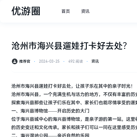
优游圈
首页
资讯
沧州市海兴县遛娃打卡好去处？
推荐官
⋅
2024-03-25
⋅
492 阅读
⋅
资讯
沧州市海兴县遛娃打卡好去处，让孩子乐在其中的亲子时光！
沧州市海兴县，一个充满生机与活力的地方，不仅有丰富的历
探索海兴县那些让孩子们乐在其中、家长们也能尽情享受的遛
一、海兴县博物馆——开启历史的大门
位于海兴县城中心的海兴县博物馆，是亲子游的第一站。这里
的历史变迁和文化传承。家长和孩子们可以一同在这里感受历
二、海兴湿地公园——亲近自然的乐园